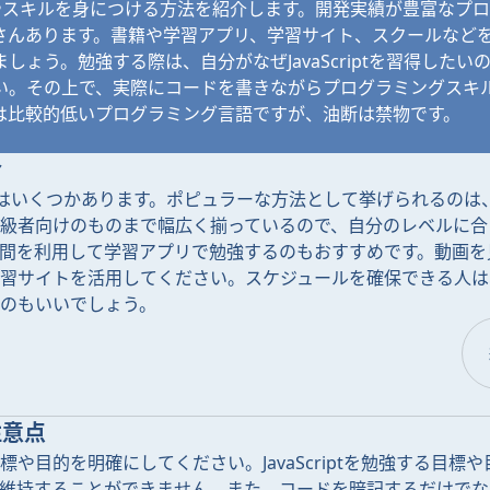
tの知識やスキルを身につける方法を紹介します。開発実績が豊富なプ
さんあります。書籍や学習アプリ、学習サイト、スクールなど
しょう。勉強する際は、自分がなぜJavaScriptを習得した
い。その上で、実際にコードを書きながらプログラミングスキ
は比較的低いプログラミング言語ですが、油断は禁物です。
介
勉強方法はいくつかあります。ポピュラーな方法として挙げられるの
級者向けのものまで幅広く揃っているので、自分のレベルに合
間を利用して学習アプリで勉強するのもおすすめです。動画を
習サイトを活用してください。スケジュールを確保できる人は
のもいいでしょう。
注意点
や目的を明確にしてください。JavaScriptを勉強する目標
維持することができません。また、コードを暗記するだけでな